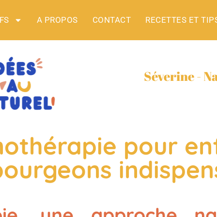
FS
A PROPOS
CONTACT
RECETTES ET TIP
Séverine - N
thérapie pour enf
 bourgeons indispen
ie, une approche nat