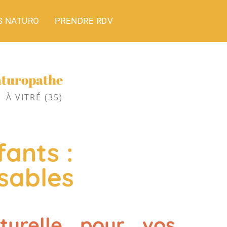
S NATURO
PRENDRE RDV
aturopathe
À VITRÉ (35)
ants :
sables
urelle pour vos